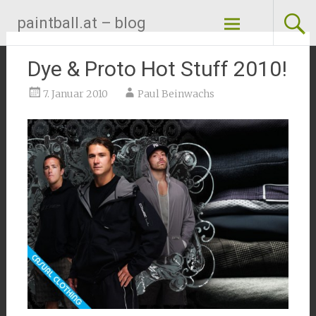
Zum
paintball.at – blog
Inhalt
springen
Dye & Proto Hot Stuff 2010!
7. Januar 2010
Paul Beinwachs